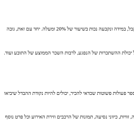
פיצויים בגין תאונות דרכים יכולים לנוע סביב אלפי שקלים ועד מיליוני שקלים (בעיקר כשמדובר בפגיעות גוף), זאת מלבד קצבה חודשית שניתן לקבל, במידה ונקבעה נכות בשיעור של 20% ומעלה. יחד עם זאת, גובה
ל יכולת ההשתכרות של הנפגע, לרבות השכר הממוצע של התובע ועוד.
ספר פעולות פשוטות שכדאי להכיר, יכולים להיות נקודת ההבדל שיביאו
יות, כיווני נסיעה, תמונות של הרכבים וזירת האירוע וכל פרט נוסף