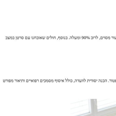
, יש לעמוד בתנאים שהוגדרו על ידי רשויות המס. אחד התנאים המרכזיים הוא קבלת נכות רפואית בשיעור מסוים, לרוב 90% ומעלה. בנוסף, חולים שאובחנו עם סרטן במצב
ר. הכנה יסודית לוועדה, כולל איסוף מסמכים רפואיים ותיאור מפורט