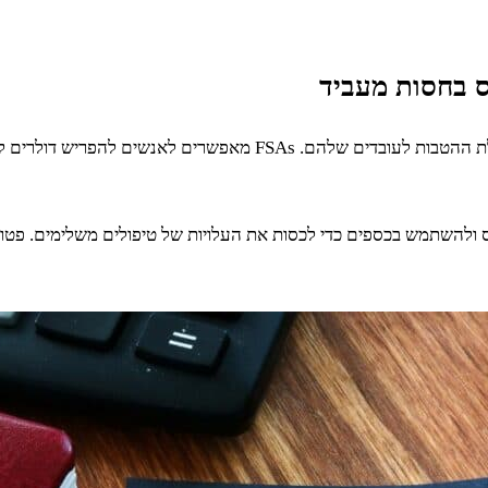
מעסיקים רבים מציעים חשבונות הוצאות גמישים (FSAs) כחלק מחבילת הה
תם החייבת במס ולהשתמש בכספים כדי לכסות את העלויות של טיפולים משלימי