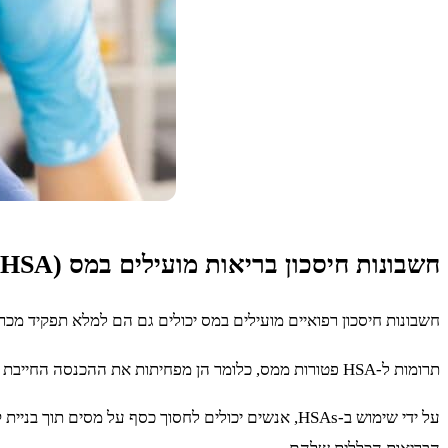
חשבונות חיסכון בריאות מועילים במס (HSA)
חשבונות חיסכון רפואיים מועילים במס יכולים גם הם למלא תפקיד מכריע בתמיכה ברפואה משלימה. HSAs הם חשבונות חיסכון המאפשרים לאנש
תרומות ל-HSA פטורות ממס, כלומר הן מפחיתות את ההכנסה החייבת של יחידים. הכספים בחשבונות אלו יכולים לשמש למגוון רחב של הוצאות רפואיות, לרבות אלו הקשורות לרפואה משלימה.
על ידי שימוש ב-HSAs, אנשים יכולים לחסוך כסף על 